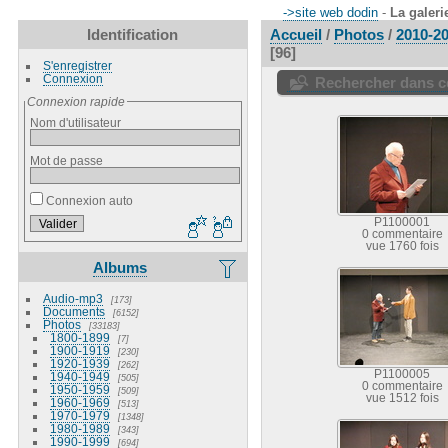
->site web dodin
-
La galeri
Identification
Accueil
/
Photos
/
2010-2
96
S'enregistrer
Connexion
Rechercher dans ce
Connexion rapide
Nom d'utilisateur
Mot de passe
Connexion auto
P1100001
0 commentaire
vue 1760 fois
Albums
Audio-mp3
173
Documents
6152
Photos
33183
1800-1899
7
1900-1919
230
1920-1939
262
P1100005
1940-1949
505
0 commentaire
1950-1959
509
vue 1512 fois
1960-1969
513
1970-1979
1348
1980-1989
343
1990-1999
694