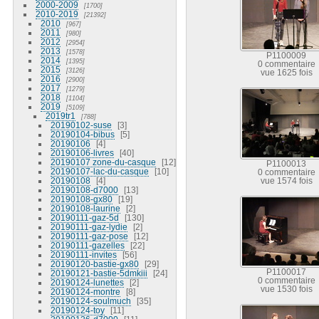
2000-2009
1700
2010-2019
21392
2010
967
2011
980
2012
2954
2013
1578
P1100009
2014
1395
0 commentaire
2015
3126
vue 1625 fois
2016
2900
2017
1279
2018
1104
2019
5109
2019tr1
788
20190102-suse
3
20190104-bibus
5
20190106
4
20190106-livres
40
20190107 zone-du-casque
12
P1100013
20190107-lac-du-casque
10
0 commentaire
20190108
4
vue 1574 fois
20190108-d7000
13
20190108-gx80
19
20190108-laurine
2
20190111-gaz-5d
130
20190111-gaz-lydie
2
20190111-gaz-pose
12
20190111-gazelles
22
20190111-invites
56
20190120-bastie-gx80
29
P1100017
20190121-bastie-5dmkiii
24
0 commentaire
20190124-lunettes
2
vue 1530 fois
20190124-montre
8
20190124-soulmuch
35
20190124-toy
11