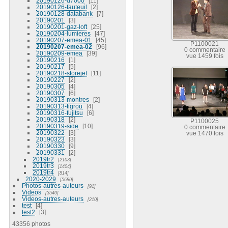
20190126-d7000
11
20190126-fauteuil
2
20190128-databank
7
20190201
3
20190201-gaz-loft
25
20190204-lumieres
47
20190207-emea-01
45
P1100021
20190207-emea-02
96
0 commentaire
20190209-emea
39
vue 1459 fois
20190216
1
20190217
5
20190218-storejet
11
20190227
2
20190305
4
20190307
6
20190313-montres
2
20190313-tigrou
4
20190316-fujitsu
6
20190318
2
P1100025
20190319-side
10
0 commentaire
20190322
3
vue 1470 fois
20190323
3
20190330
9
20190331
2
2019tr2
2103
2019tr3
1404
2019tr4
814
2020-2029
5680
Photos-autres-auteurs
91
Videos
3540
Videos-autres-auteurs
210
test
4
test2
3
43356 photos