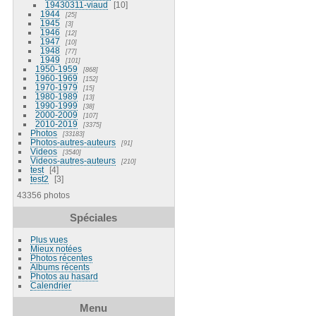
19430311-viaud
10
1944
25
1945
3
1946
12
1947
10
1948
77
1949
101
1950-1959
868
1960-1969
152
1970-1979
15
1980-1989
13
1990-1999
38
2000-2009
107
2010-2019
3375
Photos
33183
Photos-autres-auteurs
91
Videos
3540
Videos-autres-auteurs
210
test
4
test2
3
43356 photos
Spéciales
Plus vues
Mieux notées
Photos récentes
Albums récents
Photos au hasard
Calendrier
Menu