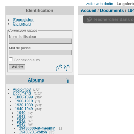
->site web dodin
-
La galeri
Identification
Accueil
/
Documents
/
19
Rechercher dans ce
S'enregistrer
Connexion
Connexion rapide
Nom d'utilisateur
Mot de passe
Connexion auto
Albums
Audio-mp3
173
Documents
6152
1800-1899
599
1900-1919
18
1930-1939
589
1940-1949
378
1940
32
1941
35
1942
37
1943
46
19430000-st-mesmin
1
19430201-cotton
35