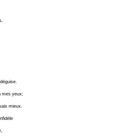
s.
 déguise.
 à mes yeux;
sais mieux.
nfidèle
e,