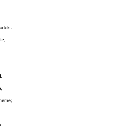
rtels.
te,
i.
e,
-même;
x.