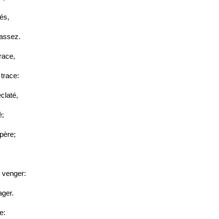
és,
 assez.
race,
 trace:
claté,
é;
 père;
s venger:
ager.
e: