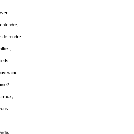
rver.
'entendre,
s le rendre.
lliés,
pieds.
ouveraine.
aine?
urroux,
 vous
;
arde.