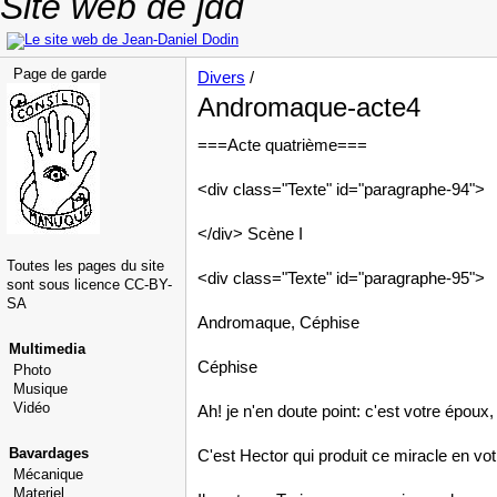
Site web de jdd
Page de garde
Divers
/
Andromaque-acte4
===Acte quatrième===
<div class="Texte" id="paragraphe-94">
</div> Scène I
Toutes les pages du site
<div class="Texte" id="paragraphe-95">
sont sous licence CC-BY-
SA
Andromaque, Céphise
Multimedia
Céphise
Photo
Musique
Vidéo
Ah! je n'en doute point: c'est votre épou
Bavardages
C'est Hector qui produit ce miracle en vo
Mécanique
Materiel