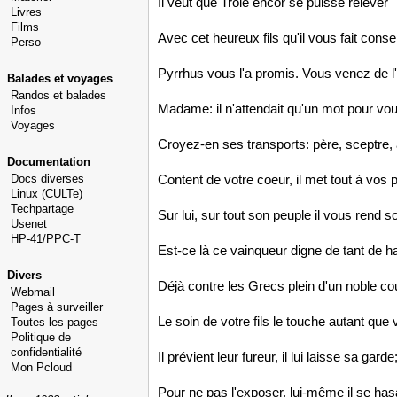
Il veut que Troie encor se puisse relever
Livres
Films
Avec cet heureux fils qu'il vous fait conse
Perso
Pyrrhus vous l'a promis. Vous venez de l
Balades et voyages
Randos et balades
Madame: il n'attendait qu'un mot pour vou
Infos
Voyages
Croyez-en ses transports: père, sceptre, a
Documentation
Docs diverses
Content de votre coeur, il met tout à vos 
Linux (CULTe)
Techpartage
Sur lui, sur tout son peuple il vous rend s
Usenet
HP-41/PPC-T
Est-ce là ce vainqueur digne de tant de h
Divers
Déjà contre les Grecs plein d'un noble co
Webmail
Pages à surveiller
Le soin de votre fils le touche autant que
Toutes les pages
Politique de
confidentialité
Il prévient leur fureur, il lui laisse sa garde
Mon Pcloud
Pour ne pas l'exposer, lui-même il se has