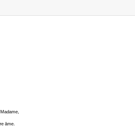
x, Madame,
tre âme.