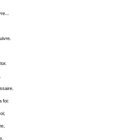
re...
uivre.
tor.
,
ssaire.
 foi:
oi;
ée,
e,