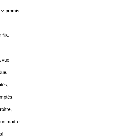
ez promis...
fils.
a vue
due.
ntés,
omptés.
roître,
on maître,
s!