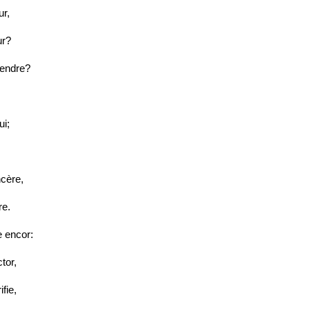
ur,
ur?
cendre?
ui;
ncère,
re.
e encor:
tor,
fie,