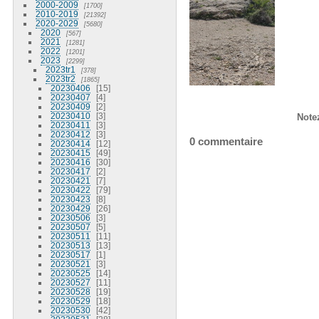
2000-2009
1700
2010-2019
21392
2020-2029
5680
2020
567
2021
1281
2022
1201
2023
2299
2023tr1
378
2023tr2
1865
20230406
15
20230407
4
20230409
2
20230410
3
Note
20230411
3
20230412
3
0 commentaire
20230414
12
20230415
49
20230416
30
20230417
2
20230421
7
20230422
79
20230423
8
20230429
26
20230506
3
20230507
5
20230511
11
20230513
13
20230517
1
20230521
3
20230525
14
20230527
11
20230528
19
20230529
18
20230530
42