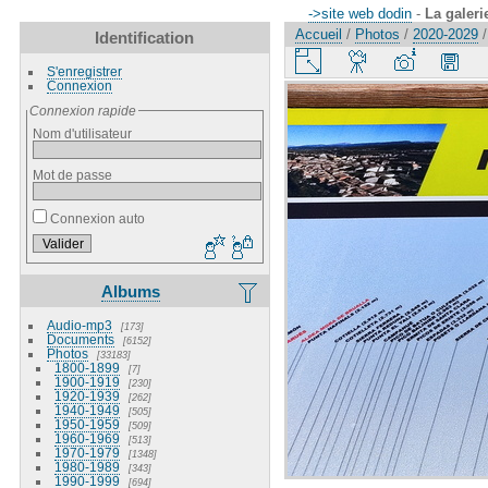
->site web dodin
-
La galeri
Accueil
/
Photos
/
2020-2029
Identification
S'enregistrer
Connexion
Connexion rapide
Nom d'utilisateur
Mot de passe
Connexion auto
Albums
Audio-mp3
173
Documents
6152
Photos
33183
1800-1899
7
1900-1919
230
1920-1939
262
1940-1949
505
1950-1959
509
1960-1969
513
1970-1979
1348
1980-1989
343
1990-1999
694