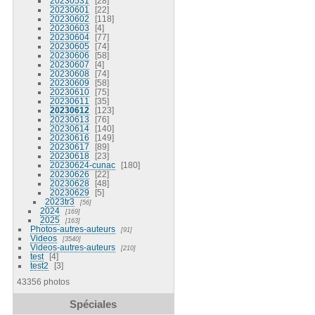
20230531
28
20230601
22
20230602
118
20230603
4
20230604
77
20230605
74
20230606
58
20230607
4
20230608
74
20230609
58
20230610
75
20230611
35
20230612
123
20230613
76
20230614
140
20230616
149
20230617
89
20230618
23
20230624-cunac
180
20230626
22
20230628
48
20230629
5
2023tr3
56
2024
169
2025
163
Photos-autres-auteurs
91
Videos
3540
Videos-autres-auteurs
210
test
4
test2
3
43356 photos
Spéciales