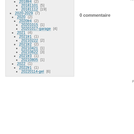
2018tr4
2
20181101
5
20181112
19
2020-2029
7
0 commentaire
2020
2
2020tr4
2
20201015
1
20201017-garage
4
2021
4
2021tr1
1
20210222
2
2021tr2
2
20210421
1
20210622
3
2021tr3
1
20210805
1
2022
1
2022tr1
1
20220114-gel
6
P