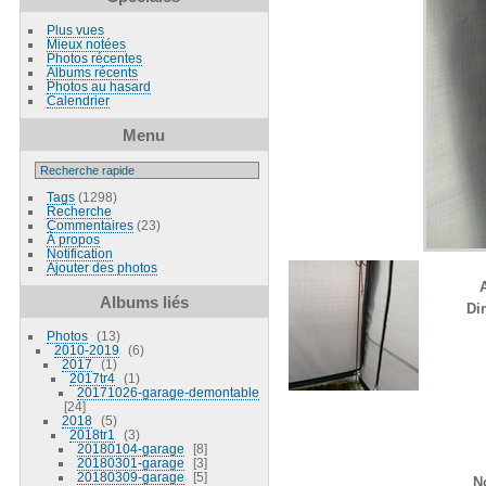
Plus vues
Mieux notées
Photos récentes
Albums récents
Photos au hasard
Calendrier
Menu
Tags
(1298)
Recherche
Commentaires
(23)
À propos
Notification
Ajouter des photos
A
Albums liés
Di
Photos
13
2010-2019
6
2017
1
2017tr4
1
20171026-garage-demontable
24
2018
5
2018tr1
3
20180104-garage
8
20180301-garage
3
20180309-garage
5
No