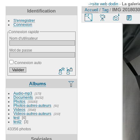
->site web dodin
-
La galeri
IMG 2018030
Accueil
/
Tag
/
Identification
S'enregistrer
Connexion
Connexion rapide
Nom d'utilisateur
Mot de passe
Connexion auto
Albums
Audio-mp3
173
Documents
6152
Photos
33183
Photos-autres-auteurs
91
Videos
3540
Videos-autres-auteurs
210
test
4
test2
3
43356 photos
Spéciales