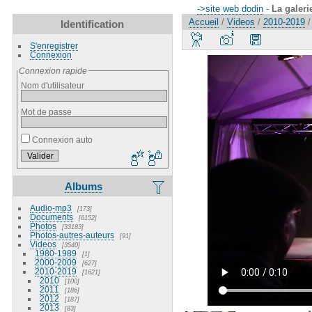
->site web dodin
-
La galeri
Accueil
/
Videos
/
2010-2019
Identification
S'enregistrer
Connexion
Connexion rapide
Nom d'utilisateur
Mot de passe
Connexion auto
Albums
Audio-mp3
173
Documents
6152
Photos
33183
Photos-autres-auteurs
91
Videos
3540
1980-1989
1
2000-2009
627
2010-2019
1621
2010
100
2011
186
2012
187
2013
83