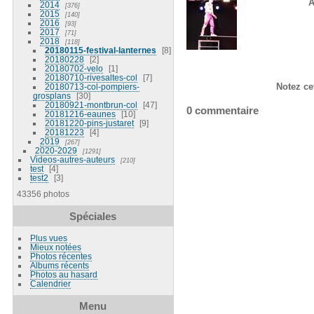
A
2014
376
2015
140
2016
93
2017
71
2018
118
20180115-festival-lanternes
8
20180228
2
20180702-velo
1
20180710-rivesaltes-col
7
Notez ce
20180713-col-pompiers-
grosplans
30
20180921-montbrun-col
47
0 commentaire
20181216-eaunes
10
20181220-pins-justaret
9
20181223
4
2019
267
2020-2029
1291
Videos-autres-auteurs
210
test
4
test2
3
43356 photos
Spéciales
Plus vues
Mieux notées
Photos récentes
Albums récents
Photos au hasard
Calendrier
Menu