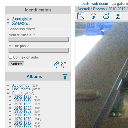
->site web dodin
-
La galeri
Accueil
/
Photos
/
2010-2019
Identification
S'enregistrer
Connexion
Connexion rapide
Nom d'utilisateur
Mot de passe
Connexion auto
Albums
Audio-mp3
173
Documents
6152
Photos
33183
1800-1899
7
1900-1919
230
1920-1939
262
1940-1949
505
1950-1959
509
1960-1969
513
1970-1979
1348
1980-1989
343
1990-1999
694