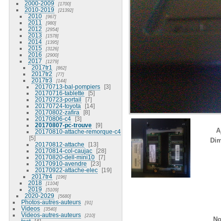
2000-2009
1700
2010-2019
21392
2010
967
2011
980
2012
2954
2013
1578
2014
1395
2015
3126
2016
2900
2017
1279
2017tr1
862
2017tr2
77
2017tr3
144
20170713-bal-pompiers
3
20170716-tablette
5
20170723-portail
7
20170724-toyota
14
20170802-zafira
8
20170806-c4
3
20170807-pc-trouve
9
A
20170810-attache-remorque-c4
5
Dim
20170812-attache
13
20170814-col-caujac
28
20170820-dell-mini10
7
20170910-avendre
23
20170922-attache-elec
19
2017tr4
196
2018
1104
2019
5109
2020-2029
5680
Photos-autres-auteurs
91
Videos
3540
Videos-autres-auteurs
210
No