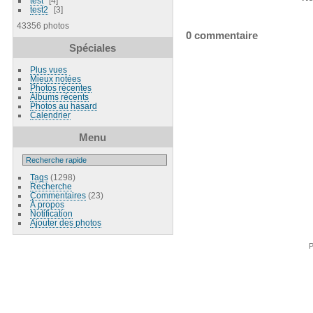
test
4
test2
3
43356 photos
0 commentaire
Spéciales
Plus vues
Mieux notées
Photos récentes
Albums récents
Photos au hasard
Calendrier
Menu
Tags
(1298)
Recherche
Commentaires
(23)
À propos
Notification
Ajouter des photos
P