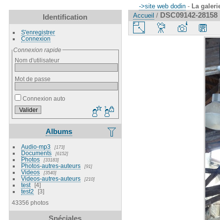
->site web dodin
-
La galeri
DSC09142-28158
Accueil
/
Identification
S'enregistrer
Connexion
Connexion rapide
Nom d'utilisateur
Mot de passe
Connexion auto
Albums
Audio-mp3
173
Documents
6152
Photos
33183
Photos-autres-auteurs
91
Videos
3540
Videos-autres-auteurs
210
test
4
test2
3
43356 photos
Spéciales