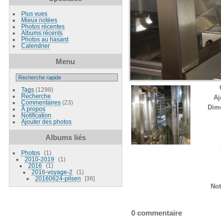
Plus vues
Mieux notées
Photos récentes
Albums récents
Photos au hasard
Calendrier
Menu
Tags
(1298)
Recherche
Aj
Commentaires
(23)
Dim
À propos
Notification
Ajouter des photos
Albums liés
Photos
1
2010-2019
1
2016
1
2016-voyage-2
1
20160624-pilsen
36
Not
0 commentaire