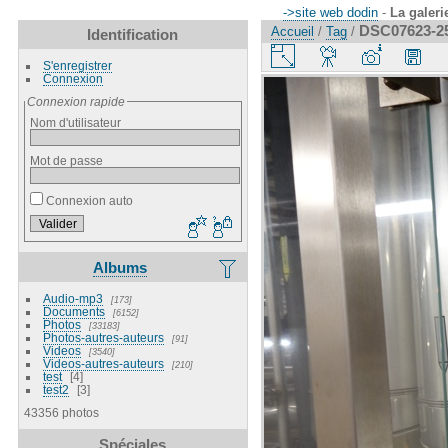
->site web dodin
-
La galeri
DSC07623-2
Accueil
/
Tag
/
Identification
S'enregistrer
Connexion
Connexion rapide
Nom d'utilisateur
Mot de passe
Connexion auto
Albums
Audio-mp3
173
Documents
6152
Photos
33183
Photos-autres-auteurs
91
Videos
3540
Videos-autres-auteurs
210
test
4
test2
3
43356 photos
Spéciales