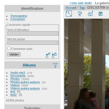
->site web dodin
-
La galeri
DSC03709-1
Accueil
/
Tag
/
Identification
S'enregistrer
Connexion
Connexion rapide
Nom d'utilisateur
Mot de passe
Connexion auto
Albums
Audio-mp3
173
Documents
6152
Photos
33183
Photos-autres-auteurs
91
Videos
3540
Videos-autres-auteurs
210
test
4
test2
3
43356 photos
Spéciales