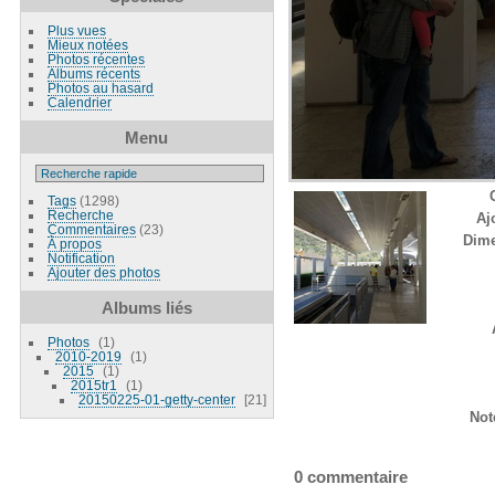
Plus vues
Mieux notées
Photos récentes
Albums récents
Photos au hasard
Calendrier
Menu
Tags
(1298)
Recherche
Aj
Commentaires
(23)
Dim
À propos
Notification
Ajouter des photos
Albums liés
Photos
1
2010-2019
1
2015
1
2015tr1
1
20150225-01-getty-center
21
Not
0 commentaire