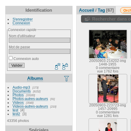
Identification
Accueil
/
Tag
67
Orch
Rechercher dans ce
S'enregistrer
Connexion
Connexion rapide
Nom d'utilisateur
Mot de passe
Connexion auto
20050903-214202-img
1448-1955
0 commentaire
vue 1762 fois
Albums
Audio-mp3
173
Documents
6152
Photos
33183
Photos-autres-auteurs
91
Videos
3540
20050903-223723-img
Videos-autres-auteurs
210
1457-20995
test
4
0 commentaire
test2
3
vue 1281 fois
43356 photos
Spéciales