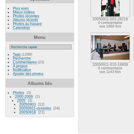
Plus vues
Mieux notées
Photos récentes
20050911-003-28216
Albums récents
0 commentaire
Photos au hasard
vue 1660 fois
Calendrier
Menu
Tags
(1298)
Recherche
Commentaires
(23)
20050911-010-16808
À propos
0 commentaire
Notification
vue 1143 fois
Ajouter des photos
Albums liés
Photos
3
2000-2009
3
2005
3
20050903
12
20050911-cessoles
34
20050918
21