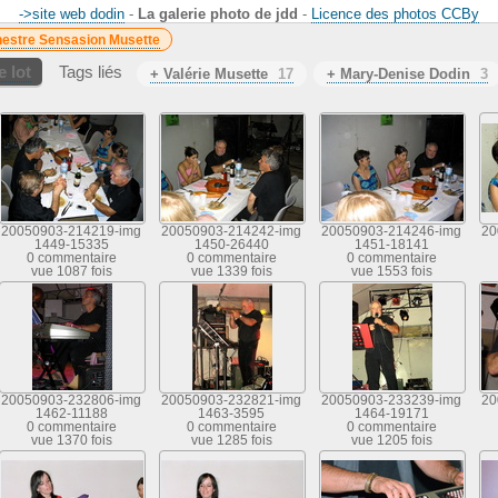
->site web dodin
-
La galerie photo de jdd
-
Licence des photos CCBy
estre Sensasion Musette
 lot
Tags liés
+ Valérie Musette
17
+ Mary-Denise Dodin
3
20050903-214219-img
20050903-214242-img
20050903-214246-img
20
1449-15335
1450-26440
1451-18141
0 commentaire
0 commentaire
0 commentaire
vue 1087 fois
vue 1339 fois
vue 1553 fois
20050903-232806-img
20050903-232821-img
20050903-233239-img
20
1462-11188
1463-3595
1464-19171
0 commentaire
0 commentaire
0 commentaire
vue 1370 fois
vue 1285 fois
vue 1205 fois