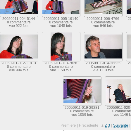
20050911-004-5144
20050911-005-19140
20050911-006-4766
2
0 commentaire
0 commentaire
0 commentaire
vue 922 fois
vue 1045 fois
vue 946 fois
20050911-012-11813
20050911-013-7828
20050911-014-26635
2
0 commentaire
0 commentaire
0 commentaire
vue 994 fois
vue 1150 fois
vue 1113 fois
20050911-019-29281
20050911-020
0 commentaire
0 commenta
vue 1059 fois
vue 1146 f
Première |
Précédente |
1
2
3
|
Suivante