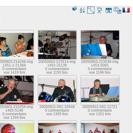
050903-214246-img
20050903-223514-img
20050903-223536-img
1451-2-21368
1452-31139
1453-5065
0 commentaire
0 commentaire
0 commentaire
vue 1419 fois
vue 1150 fois
vue 1196 fois
050903-233256-img
20050911-001-32646
20050911-002-11721
1465-5148
0 commentaire
0 commentaire
0 commentaire
vue 1305 fois
vue 1201 fois
vue 1294 fois