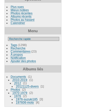
Plus vues
Mieux notées
Photos récentes
Albums récents
Photos au hasard
Calendrier
Menu
Tags
(1298)
Recherche
Commentaires
(23)
À propos
Notification
Ajouter des photos
Albums liés
Documents
1
2010-2019
1
2012
1
20121125-divers
1
Photos
2
1970-1979
2
1976
2
1976-suzuki185
3
197606-moto
4
P