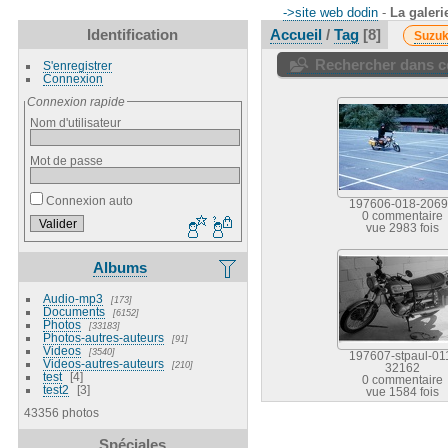
->site web dodin
-
La galeri
Identification
Accueil
/
Tag
8
Suzuk
Rechercher dans ce
S'enregistrer
Connexion
Connexion rapide
Nom d'utilisateur
Mot de passe
Connexion auto
197606-018-206
0 commentaire
vue 2983 fois
Albums
Audio-mp3
173
Documents
6152
Photos
33183
Photos-autres-auteurs
91
Videos
3540
197607-stpaul-01
Videos-autres-auteurs
210
32162
test
4
0 commentaire
test2
3
vue 1584 fois
43356 photos
Spéciales