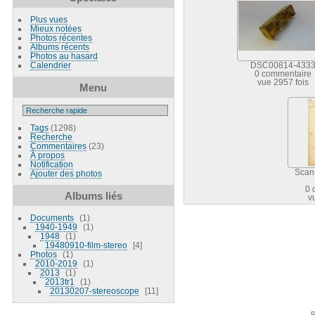
Plus vues
Mieux notées
Photos récentes
Albums récents
Photos au hasard
Calendrier
DSC00814-433
0 commentaire
vue 2957 fois
Menu
Tags
(1298)
Recherche
Commentaires
(23)
À propos
Notification
Scan
Ajouter des photos
0 
Albums liés
v
Documents
1
1940-1949
1
1948
1
19480910-film-stereo
4
Photos
1
2010-2019
1
2013
1
2013tr1
1
20130207-stereoscope
11
P