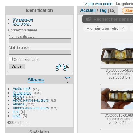
->site web dodin
-
La galeri
Identification
Accueil
/
Tag
15
Stér
Rechercher dans ce
S'enregistrer
Connexion
+ cinéma en relief
4
Connexion rapide
Nom d'utilisateur
Mot de passe
Connexion auto
DSC00806-583
0 commentaire
vue 3663 fois
Albums
Audio-mp3
173
Documents
6152
Photos
33183
Photos-autres-auteurs
91
Videos
3540
Videos-autres-auteurs
210
test
4
test2
3
DSC00810-3168
0 commentaire
43356 photos
vue 3022 fois
Spéciales