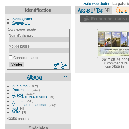
->site web dodin
-
La galeri
Identification
Accueil
/
Tag
4
funam
Rechercher dans ce
S'enregistrer
Connexion
Connexion rapide
Nom d'utilisateur
Mot de passe
Connexion auto
2017-05-26-000
0 commentaire
vue 2560 fois
Albums
Audio-mp3
173
Documents
6152
Photos
33183
Photos-autres-auteurs
91
Videos
3540
Videos-autres-auteurs
210
test
4
test2
3
43356 photos
Spéciales