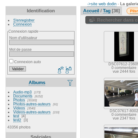
->site web dodin
-
La galeri
Identification
Accueil
/
Tag
36
Pils
Rechercher dans ce
S'enregistrer
Connexion
Connexion rapide
Nom d'utilisateur
Mot de passe
Connexion auto
DSC07612-2360
0 commentaire
vue 2444 fois
Albums
Audio-mp3
173
Documents
6152
Photos
33183
Photos-autres-auteurs
91
Videos
3540
DSC07617-800
Videos-autres-auteurs
210
0 commentaire
test
4
vue 2347 fois
test2
3
43356 photos
Spéciales