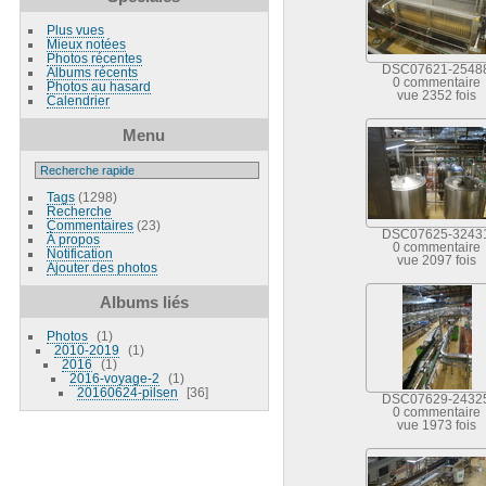
Plus vues
Mieux notées
Photos récentes
DSC07621-2548
Albums récents
0 commentaire
Photos au hasard
vue 2352 fois
Calendrier
Menu
Tags
(1298)
Recherche
Commentaires
(23)
DSC07625-3243
À propos
0 commentaire
Notification
vue 2097 fois
Ajouter des photos
Albums liés
Photos
1
2010-2019
1
2016
1
2016-voyage-2
1
20160624-pilsen
36
DSC07629-2432
0 commentaire
vue 1973 fois