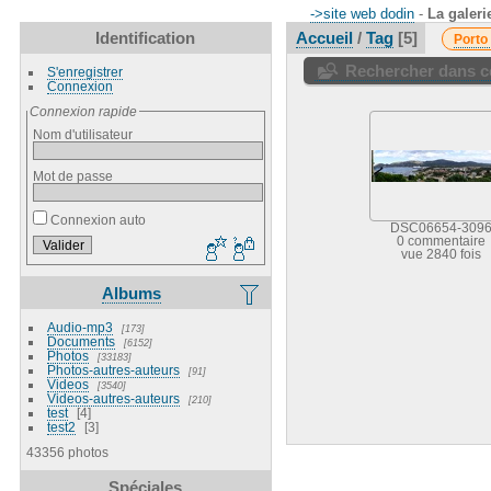
->site web dodin
-
La galeri
Identification
Accueil
/
Tag
5
Porto
Rechercher dans ce
S'enregistrer
Connexion
Connexion rapide
Nom d'utilisateur
Mot de passe
Connexion auto
DSC06654-309
0 commentaire
vue 2840 fois
Albums
Audio-mp3
173
Documents
6152
Photos
33183
Photos-autres-auteurs
91
Videos
3540
Videos-autres-auteurs
210
test
4
test2
3
43356 photos
Spéciales