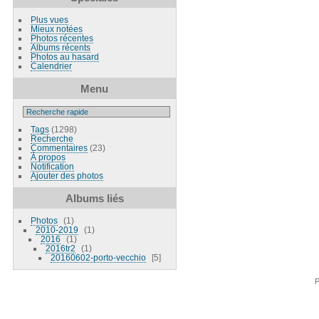
Plus vues
Mieux notées
Photos récentes
Albums récents
Photos au hasard
Calendrier
Menu
Tags
(1298)
Recherche
Commentaires
(23)
À propos
Notification
Ajouter des photos
Albums liés
Photos
1
2010-2019
1
2016
1
2016tr2
1
20160602-porto-vecchio
5
P