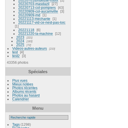
20220701tondeuse-robot
1
20220703-masdazil
27
20220713-col-pompiers
43
20220909-col-aucamville
3
20220909-md
1
20221113-mechante
1
20221117-vid-ce-nest-pas-loic
1
20221118
6
20221220-la-machine
12
2023
221
2024
183
2025
72
Videos-autres-auteurs
210
test
4
test2
3
43356 photos
Spéciales
Plus vues
Mieux notées
Photos récentes
Albums récents
Photos au hasard
Calendrier
Menu
Tags
(1298)