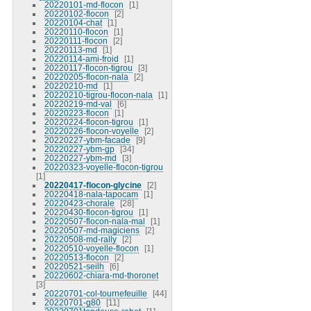
20220101-md-flocon
1
20220102-flocon
2
20220104-chat
1
20220110-flocon
1
20220111-flocon
2
20220113-md
1
20220114-ami-froid
1
20220117-flocon-tigrou
3
20220205-flocon-nala
2
20220210-md
1
20220210-tigrou-flocon-nala
1
20220219-md-val
6
20220223-flocon
1
20220224-flocon-tigrou
1
20220226-flocon-voyelle
2
20220227-ybm-facade
9
20220227-ybm-gp
34
20220227-ybm-md
3
20220323-voyelle-flocon-tigrou
1
20220417-flocon-glycine
2
20220418-nala-tapocam
1
20220423-chorale
28
20220430-flocon-tigrou
1
20220507-flocon-nala-mal
1
20220507-md-magiciens
2
20220508-md-rally
2
20220510-voyelle-flocon
1
20220513-flocon
2
20220521-seilh
6
20220602-chiara-md-thoronet
3
20220701-col-tournefeuille
44
20220701-g80
11