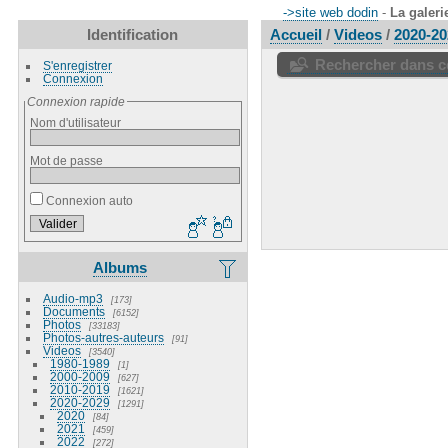
->site web dodin
-
La galeri
Identification
Accueil
/
Videos
/
2020-20
Rechercher dans ce
S'enregistrer
Connexion
Connexion rapide
Nom d'utilisateur
Mot de passe
Connexion auto
Albums
Audio-mp3
173
Documents
6152
Photos
33183
Photos-autres-auteurs
91
Videos
3540
1980-1989
1
2000-2009
627
2010-2019
1621
2020-2029
1291
2020
84
2021
459
2022
272