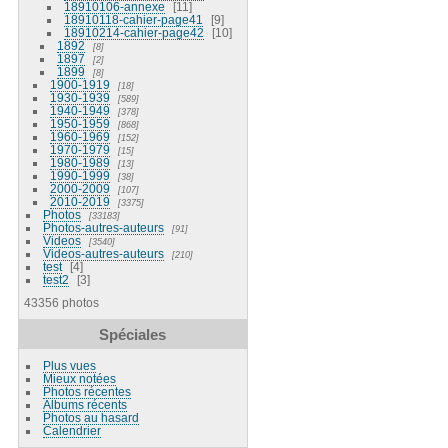
18910106-annexe
11
18910118-cahier-page41
9
18910214-cahier-page42
10
1892
8
1897
2
1899
8
1900-1919
18
1930-1939
589
1940-1949
378
1950-1959
868
1960-1969
152
1970-1979
15
1980-1989
13
1990-1999
38
2000-2009
107
2010-2019
3375
Photos
33183
Photos-autres-auteurs
91
Videos
3540
Videos-autres-auteurs
210
test
4
test2
3
43356 photos
Spéciales
Plus vues
Mieux notées
Photos récentes
Albums récents
Photos au hasard
Calendrier