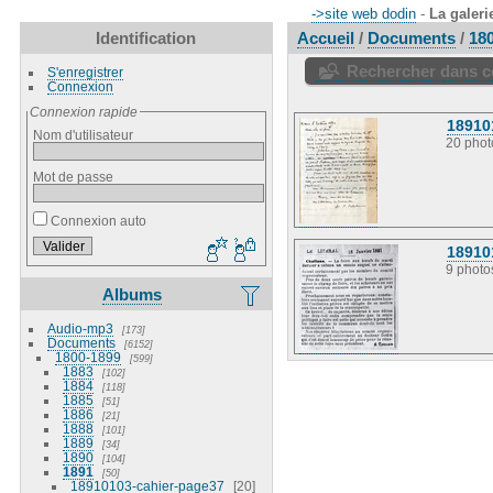
->site web dodin
-
La galeri
Identification
Accueil
/
Documents
/
18
Rechercher dans ce
S'enregistrer
Connexion
Connexion rapide
18910
Nom d'utilisateur
20 phot
Mot de passe
Connexion auto
18910
9 photo
Albums
Audio-mp3
173
Documents
6152
1800-1899
599
1883
102
1884
118
1885
51
1886
21
1888
101
1889
34
1890
104
1891
50
18910103-cahier-page37
20