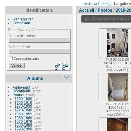
->site web dodin
-
La galeri
Identification
Accueil
/
Photos
/
2010-2
Rechercher dans ce
S'enregistrer
Connexion
Connexion rapide
Nom d'utilisateur
Mot de passe
Connexion auto
IMG 20191105
082438660 HD
0 commentaire
vue 2658 fois
Albums
Audio-mp3
173
Documents
6152
Photos
33183
1800-1899
7
1900-1919
230
IMG 20191105
1920-1939
262
110642359
1940-1949
505
0 commentaire
1950-1959
509
vue 2264 fois
1960-1969
513
1970-1979
1348
1980-1989
343
1990-1999
694