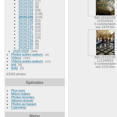
20191023
11
20191025
2
20191030
8
20191103
38
20191104
138
20191105
104
IMG 20191105
20191106
52
115520818
20191107
49
0 commentaire
20191120
28
vue 1979 fois
20191217
15
20191221
11
20191223
18
20191228
6
20191230
8
20191231
3
2020-2029
5680
Photos-autres-auteurs
91
IMG 20191105
Videos
3540
121349910
Videos-autres-auteurs
210
0 commentaire
test
4
vue 2215 fois
test2
3
43356 photos
Spéciales
Plus vues
Mieux notées
Photos récentes
Albums récents
Photos au hasard
Calendrier
Menu