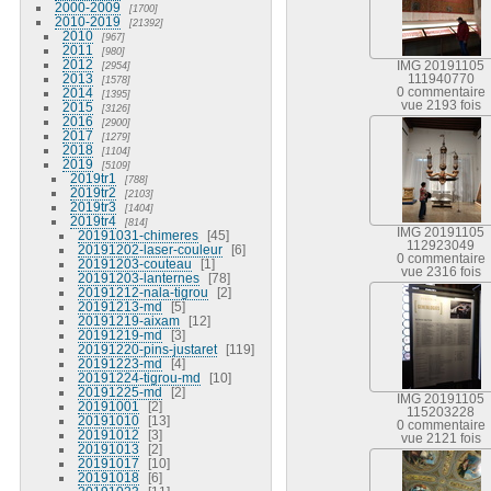
2000-2009
1700
2010-2019
21392
2010
967
2011
980
2012
2954
IMG 20191105
2013
111940770
1578
2014
0 commentaire
1395
vue 2193 fois
2015
3126
2016
2900
2017
1279
2018
1104
2019
5109
2019tr1
788
2019tr2
2103
2019tr3
1404
2019tr4
814
IMG 20191105
20191031-chimeres
45
112923049
20191202-laser-couleur
6
0 commentaire
20191203-couteau
1
vue 2316 fois
20191203-lanternes
78
20191212-nala-tigrou
2
20191213-md
5
20191219-aixam
12
20191219-md
3
20191220-pins-justaret
119
20191223-md
4
20191224-tigrou-md
10
20191225-md
2
IMG 20191105
20191001
2
115203228
20191010
13
0 commentaire
20191012
3
vue 2121 fois
20191013
2
20191017
10
20191018
6