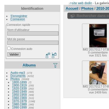
->site web dodin
-
La galeri
Identification
Accueil
/
Photos
/
2010-2
Rechercher dans ce
S'enregistrer
Connexion
Connexion rapide
Nom d'utilisateur
Mot de passe
Connexion auto
IMG 20170117 073
0 commentaire
vue 3321 fois
Albums
Audio-mp3
173
Documents
6152
Photos
33183
1800-1899
7
1900-1919
230
IMG 20170117 074
1920-1939
262
0 commentaire
1940-1949
505
vue 2409 fois
1950-1959
509
1960-1969
513
1970-1979
1348
1980-1989
343
1990-1999
694