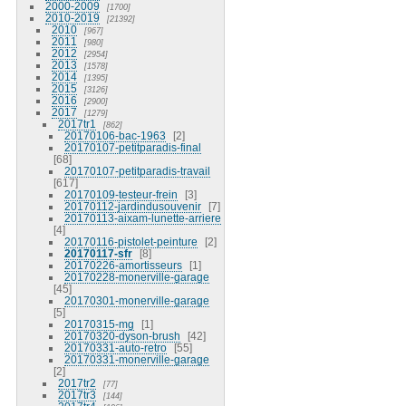
2000-2009
1700
2010-2019
21392
2010
967
2011
980
2012
2954
2013
1578
2014
1395
2015
3126
2016
2900
2017
1279
2017tr1
862
20170106-bac-1963
2
20170107-petitparadis-final
68
20170107-petitparadis-travail
617
20170109-testeur-frein
3
20170112-jardindusouvenir
7
20170113-aixam-lunette-arriere
4
20170116-pistolet-peinture
2
20170117-sfr
8
20170226-amortisseurs
1
20170228-monerville-garage
45
20170301-monerville-garage
5
20170315-mg
1
20170320-dyson-brush
42
20170331-auto-retro
55
20170331-monerville-garage
2
2017tr2
77
2017tr3
144