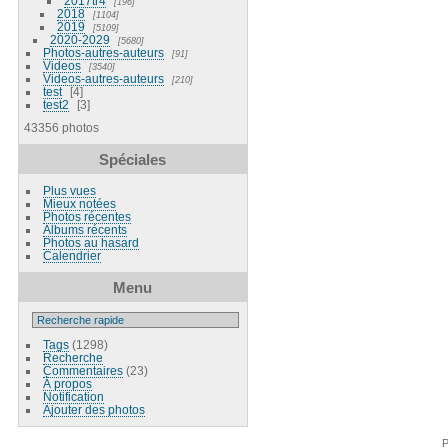
2017tr4
196
2018
1104
2019
5109
2020-2029
5680
Photos-autres-auteurs
91
Videos
3540
Videos-autres-auteurs
210
test
4
test2
3
43356 photos
Spéciales
Plus vues
Mieux notées
Photos récentes
Albums récents
Photos au hasard
Calendrier
Menu
Tags
(1298)
Recherche
Commentaires
(23)
À propos
Notification
Ajouter des photos
P