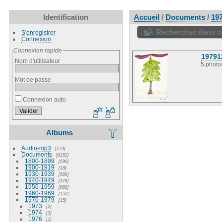
Identification
Accueil
/
Documents
/
19
Rechercher dans ce
S'enregistrer
Connexion
Connexion rapide
19791
Nom d'utilisateur
5 photo
Mot de passe
Connexion auto
Albums
Audio-mp3
173
Documents
6152
1800-1899
599
1900-1919
18
1930-1939
589
1940-1949
378
1950-1959
868
1960-1969
152
1970-1979
15
1973
2
1974
3
1976
1