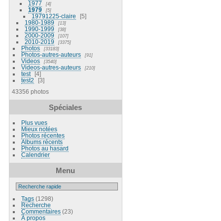
1977
4
1979
5
19791225-claire
5
1980-1989
13
1990-1999
38
2000-2009
107
2010-2019
3375
Photos
33183
Photos-autres-auteurs
91
Videos
3540
Videos-autres-auteurs
210
test
4
test2
3
43356 photos
Spéciales
Plus vues
Mieux notées
Photos récentes
Albums récents
Photos au hasard
Calendrier
Menu
Tags
(1298)
Recherche
Commentaires
(23)
À propos