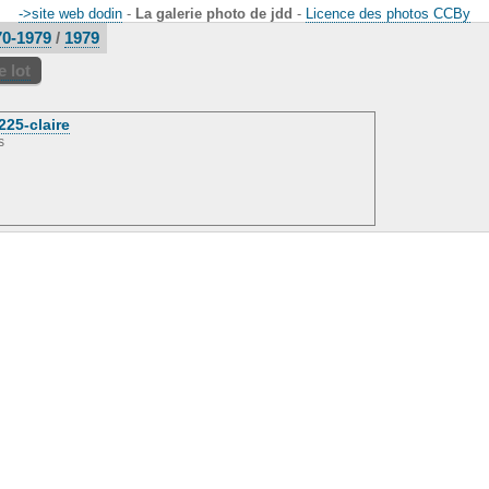
->site web dodin
-
La galerie photo de jdd
-
Licence des photos CCBy
70-1979
/
1979
 lot
225-claire
s