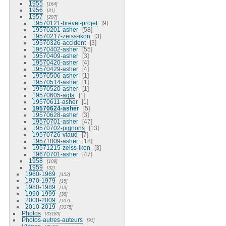
1955
164
1956
31
1957
287
19570121-brevet-projet
9
19570201-asher
58
19570217-zeiss-ikon
3
19570326-accident
3
19570402-asher
55
19570409-asher
3
19570420-asher
4
19570429-asher
4
19570506-asher
1
19570514-asher
1
19570520-asher
1
19570605-agfa
1
19570611-asher
1
19570624-asher
5
19570628-asher
3
19570701-asher
47
19570702-pignons
13
19570726-viaud
7
19571009-asher
18
19571215-zeiss-ikon
3
19670701-asher
47
1958
109
1959
32
1960-1969
152
1970-1979
15
1980-1989
13
1990-1999
38
2000-2009
107
2010-2019
3375
Photos
33183
Photos-autres-auteurs
91