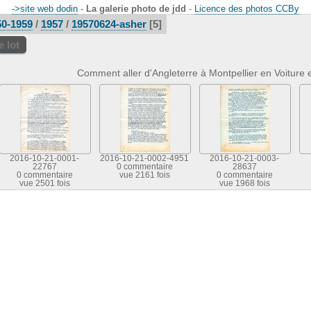
->site web dodin
-
La galerie photo de jdd
-
Licence des photos CCBy
50-1959
/
1957
/
19570624-asher
5
 lot
Comment aller d'Angleterre à Montpellier en Voiture e
2016-10-21-0001-
2016-10-21-0002-4951
2016-10-21-0003-
22767
0 commentaire
28637
0 commentaire
vue 2161 fois
0 commentaire
vue 2501 fois
vue 1968 fois