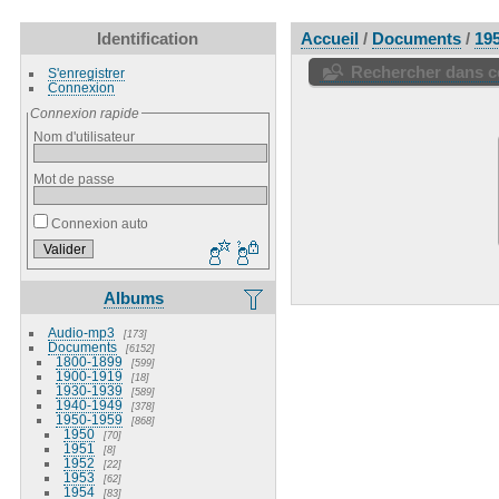
Identification
Accueil
/
Documents
/
19
Rechercher dans ce
S'enregistrer
Connexion
Connexion rapide
Nom d'utilisateur
Mot de passe
Connexion auto
Albums
Audio-mp3
173
Documents
6152
1800-1899
599
1900-1919
18
1930-1939
589
1940-1949
378
1950-1959
868
1950
70
1951
8
1952
22
1953
62
1954
83