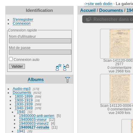
->site web dodin
-
La galeri
Identification
Accueil
/
Documents
/
19
Rechercher dans ce
S'enregistrer
Connexion
Connexion rapide
Nom d'utilisateur
Mot de passe
Connexion auto
Scan-141120-000
2977
0 commentaire
vue 2968 fois
Albums
Audio-mp3
173
Documents
6152
1800-1899
599
1900-1919
18
1930-1939
589
Scan-141120-0006-
1940-1949
378
0 commentaire
1940
32
vue 2409 fois
19400000-anti-aerien
5
19400603-viseur
12
19400603-viseur2
4
19400627-retraite
11
1941
35