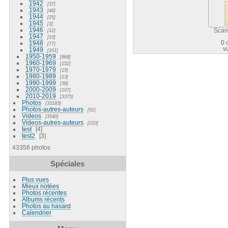
1942
37
1943
46
1944
25
1945
3
1946
12
Scan
1947
10
1948
0 
77
v
1949
101
1950-1959
868
1960-1969
152
1970-1979
15
1980-1989
13
1990-1999
38
2000-2009
107
2010-2019
3375
Photos
33183
Photos-autres-auteurs
91
Videos
3540
Videos-autres-auteurs
210
test
4
test2
3
43356 photos
Spéciales
Plus vues
Mieux notées
Photos récentes
Albums récents
Photos au hasard
Calendrier