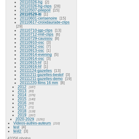
20110326-hg
2
20110326-hg-clips
28
20110507-pilepoil
15
20110529-iti
1
20110601-cerisenoire
15
20110617-croixdaurade-clips
29
20110710-jgp-clips
13
20110712-rmll-clips
6
20110729-caussou
8
20110910-osc
3
20110912-osc
7
20110913-osc
1
20110914-evening
5
20110914-osc
3
20110915-hf
1
20110916-hf
1
20111124-gazelles
13
20111211-gazelles-bestof
3
20111211-gazelles-demo
19
20111220-films 16 mm
8
2012
187
2013
83
2014
376
2015
140
2016
93
2017
71
2018
118
2019
267
2020-2029
1291
Videos-autres-auteurs
210
test
4
test2
3
43356 photos