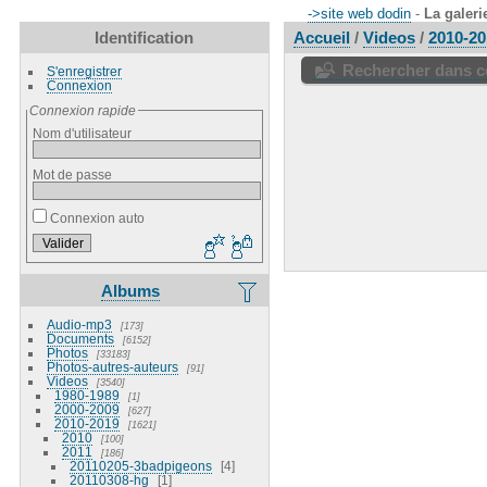
->site web dodin
-
La galeri
Identification
Accueil
/
Videos
/
2010-20
Rechercher dans ce
S'enregistrer
Connexion
Connexion rapide
Nom d'utilisateur
Mot de passe
Connexion auto
Albums
Audio-mp3
173
Documents
6152
Photos
33183
Photos-autres-auteurs
91
Videos
3540
1980-1989
1
2000-2009
627
2010-2019
1621
2010
100
2011
186
20110205-3badpigeons
4
20110308-hg
1