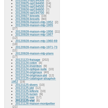
20120925-opl194308
1
20120925-opl194400
24
20120925-opl194500
74
20120926-opl194600
7
20120926-opl194700
6
20120927-brevets
19
20120928-brevets
90
20120928-maison-mtp-1952
2
20120928-maison-mtp-1955
27
20120928-maison-mtp-1956
11
20120928-maison-mtp-1957
12
20120928-maison-mtp-1960-69
18
20120928-maison-mtp-1971-73
11
20120928-maison-mtp-plans
17
20121123-fraisage
202
20121124-coton
4
20121124-invention
9
20121124-optique-suite
10
20121124-originaux
40
20121124-originaux-jdd
12
20121125-catalogue-alsaphot-
1952
19
20121125-divers
10
20121125-jdd
12
20121125-lefevre
10
20121125-lucien
9
20121125-sae
17
20121125-vial
6
20121126-maison-montpellier
21