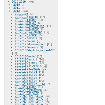
2010-2019
3375
2010
1
2011
5
2012
1531
20120115
2
20120123-alsetex
87
20120124-plans
34
20120125-royer
58
20120126-contrefacon
17
20120126-pignons
6
20120126-weidmann
17
20120127-couffin
5
20120127-divers
9
20120127-elias
8
20120127-france-photo
15
20120127-miroirs
3
20120130-lephotographe-1073
48
20120130-relief
16
20120130-ronchi
34
20120130-sarrey
23
20120131-brouillons
2
20120131-raboteau
39
20120201-opl-01
48
20120202-opl-02
50
20120202-opl-03
4
20120203-opl-04
19
20120204-opl-05-1943
78
20120204-plans
41
20120207-ismavisco
40
20120207-rabelais
6
20120925-opl194304
14
20120925-opl194305
6
20120925-opl194307
23