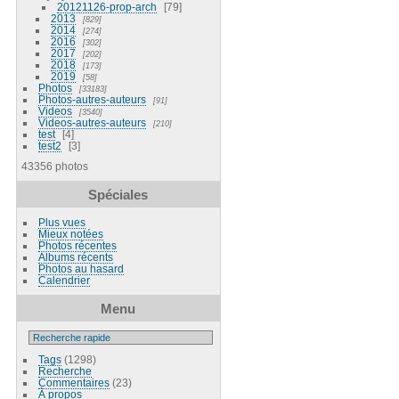
20121126-prop-arch
79
2013
829
2014
274
2016
302
2017
202
2018
173
2019
58
Photos
33183
Photos-autres-auteurs
91
Videos
3540
Videos-autres-auteurs
210
test
4
test2
3
43356 photos
Spéciales
Plus vues
Mieux notées
Photos récentes
Albums récents
Photos au hasard
Calendrier
Menu
Tags
(1298)
Recherche
Commentaires
(23)
À propos