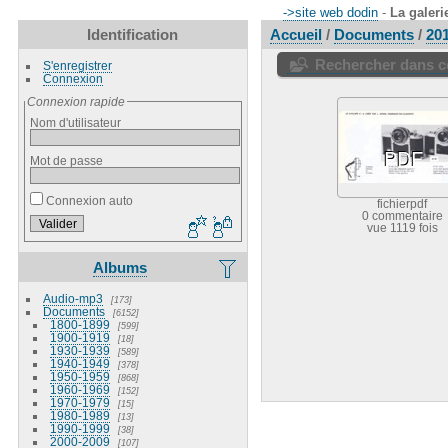
->site web dodin
-
La galeri
Identification
Accueil
/
Documents
/
20
Rechercher dans ce
S'enregistrer
Connexion
Connexion rapide
Nom d'utilisateur
Mot de passe
Connexion auto
fichierpdf
0 commentaire
vue 1119 fois
Albums
Audio-mp3
173
Documents
6152
1800-1899
599
1900-1919
18
1930-1939
589
1940-1949
378
1950-1959
868
1960-1969
152
1970-1979
15
1980-1989
13
1990-1999
38
2000-2009
107