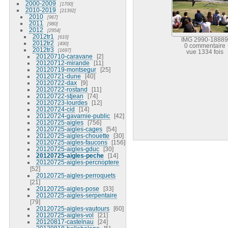
2000-2009
1700
2010-2019
21392
2010
967
2011
980
2012
2954
2012tr1
610
IMG 2990-18889
2012tr2
490
0 commentaire
2012tr3
1697
vue 1334 fois
20120710-caravane
2
20120712-mirande
11
20120719-montsegur
25
20120721-dune
40
20120722-dax
9
20120722-rostand
11
20120722-stjean
74
20120723-lourdes
12
20120724-cid
14
20120724-gavarnie-public
42
20120725-aigles
756
20120725-aigles-cages
54
20120725-aigles-chouette
30
20120725-aigles-faucons
156
20120725-aigles-gduc
30
20120725-aigles-peche
14
20120725-aigles-percnoptere
52
20120725-aigles-perroquets
21
20120725-aigles-pose
33
20120725-aigles-serpentaire
79
20120725-aigles-vautours
60
20120725-aigles-vol
21
20120817-castelnau
24