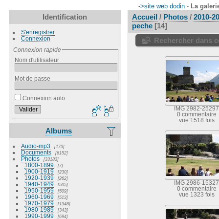
->site web dodin
-
La galeri
Identification
Accueil
/
Photos
/
2010-2
peche
14
S'enregistrer
Connexion
Rechercher dans ce
Connexion rapide
Nom d'utilisateur
Mot de passe
Connexion auto
IMG 2982-25297
0 commentaire
vue 1518 fois
Albums
Audio-mp3
173
Documents
6152
Photos
33183
1800-1899
7
1900-1919
230
1920-1939
262
IMG 2986-15327
1940-1949
505
0 commentaire
1950-1959
509
vue 1323 fois
1960-1969
513
1970-1979
1348
1980-1989
343
1990-1999
694