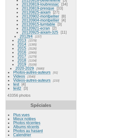
20120818-bellehelene
5
20120819-loubressac
34
20120819-presque
33
20120825-aixam
27
20120902-montpellier
8
20120904-montpellier
4
20120915-turntable
3
20120921-ecran
2
20120925-aixam-325
11
2012tr4
157
2013
1578
2014
1395
2015
3126
2016
2900
2017
1279
2018
1104
2019
5109
2020-2029
5680
Photos-autres-auteurs
91
Videos
3540
Videos-autres-auteurs
210
test
4
test2
3
43356 photos
Spéciales
Plus vues
Mieux notées
Photos récentes
Albums récents
Photos au hasard
Calendrier