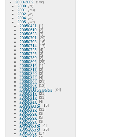
2000-2009
1700
2000
12
2001
169
2002
85
2004
64
2005
577
20050421
1
20050610
2
20050623
7
20050701
29
20050708
16
20050714
17
20050725
4
20050726
3
20050730
2
20050806
25
20050816
1
20050817
3
20050820
3
20050822
4
20050902
21
20050903
12
20050911-cessoles
34
20050918
21
20050919
31
20050927
4
20050927-2
15
20050930
31
20051002
3
20051003
5
20051007
3
20051007-2
4
20051007-3
25
20051009
17