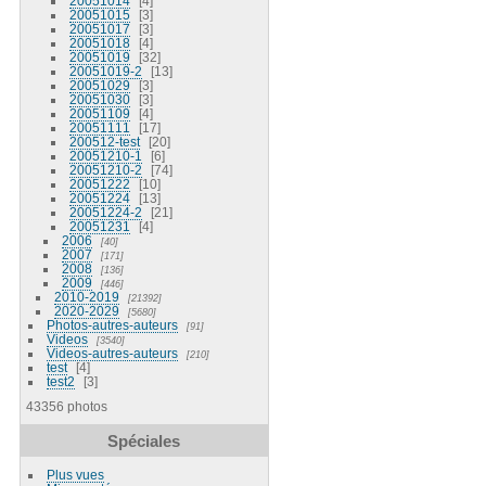
20051014
4
20051015
3
20051017
3
20051018
4
20051019
32
20051019-2
13
20051029
3
20051030
3
20051109
4
20051111
17
200512-test
20
20051210-1
6
20051210-2
74
20051222
10
20051224
13
20051224-2
21
20051231
4
2006
40
2007
171
2008
136
2009
446
2010-2019
21392
2020-2029
5680
Photos-autres-auteurs
91
Videos
3540
Videos-autres-auteurs
210
test
4
test2
3
43356 photos
Spéciales
Plus vues