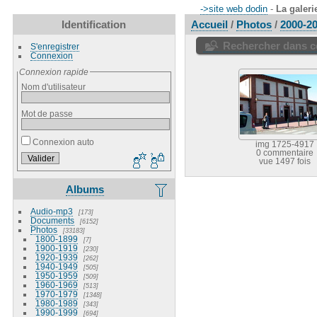
->site web dodin
-
La galeri
Identification
Accueil
/
Photos
/
2000-2
Rechercher dans ce
S'enregistrer
Connexion
Connexion rapide
Nom d'utilisateur
Mot de passe
Connexion auto
img 1725-4917
0 commentaire
vue 1497 fois
Albums
Audio-mp3
173
Documents
6152
Photos
33183
1800-1899
7
1900-1919
230
1920-1939
262
1940-1949
505
1950-1959
509
1960-1969
513
1970-1979
1348
1980-1989
343
1990-1999
694