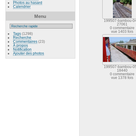
Photos au hasard
Calendrier
Menu
199507-bambou-0
27061
0 commentaire
vue 1403 fois
Tags
(1298)
Recherche
Commentaires
(23)
À propos
Notification
Ajouter des photos
199507-bambou-0
18440
0 commentaire
vue 1378 fois