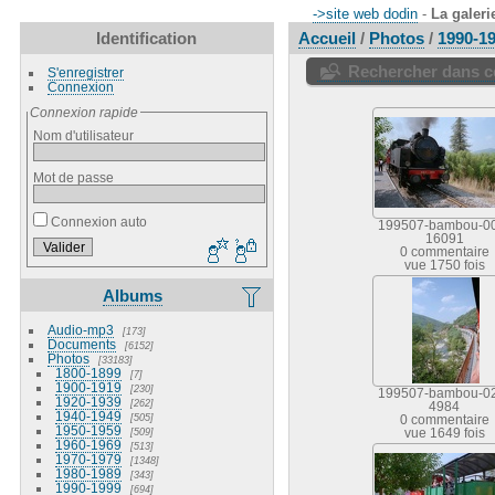
->site web dodin
-
La galeri
Identification
Accueil
/
Photos
/
1990-1
Rechercher dans ce
S'enregistrer
Connexion
Connexion rapide
Nom d'utilisateur
Mot de passe
Connexion auto
199507-bambou-0
16091
0 commentaire
vue 1750 fois
Albums
Audio-mp3
173
Documents
6152
Photos
33183
1800-1899
7
1900-1919
230
199507-bambou-0
1920-1939
262
4984
1940-1949
505
0 commentaire
1950-1959
509
vue 1649 fois
1960-1969
513
1970-1979
1348
1980-1989
343
1990-1999
694