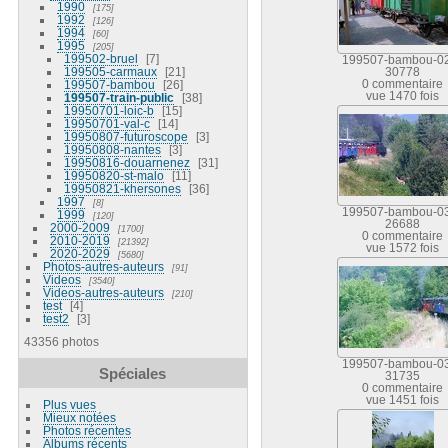
1990
175
1992
126
1994
60
1995
205
199502-bruel
7
199507-bambou-0
199505-carmaux
21
30778
199507-bambou
26
0 commentaire
vue 1470 fois
199507-train-public
38
19950701-loic-b
15
19950701-val-c
14
19950807-futuroscope
3
19950808-nantes
3
19950816-douarnenez
31
19950820-st-malo
11
19950821-khersones
36
1997
8
199507-bambou-0
1999
120
26688
2000-2009
1700
0 commentaire
2010-2019
21392
vue 1572 fois
2020-2029
5680
Photos-autres-auteurs
91
Videos
3540
Videos-autres-auteurs
210
test
4
test2
3
43356 photos
199507-bambou-0
Spéciales
31735
0 commentaire
vue 1451 fois
Plus vues
Mieux notées
Photos récentes
Albums récents