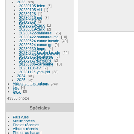
2023
221
20230105-teleo
5
20230105-vid
1
20230128
1
20230216-md
3
20230219
3
20230318-zack
1
20230319-zack
2
20230422-samourai
26
20230422-samourai-md
10
20230624-cunac-facade
49
20230624-cunac-gp
9
20230630-impro
4
20230722-lacalm-facade
44
20230722-lacalm-gp
6
20230727-bayonne
2
20230806-carbonne
10
20231118-evt
7
20231125-ybm-jdd
38
2024
183
2025
72
Videos-autres-auteurs
210
test
4
test2
3
43356 photos
Spéciales
Plus vues
Mieux notées
Photos récentes
Albums récents
Photos au hasard