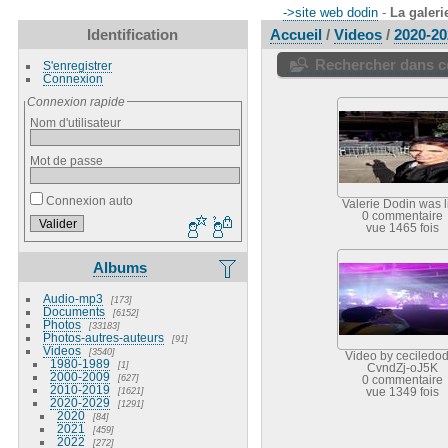
->site web dodin
-
La galeri
Identification
Accueil
/
Videos
/
2020-20
Rechercher dans ce
S'enregistrer
Connexion
Connexion rapide
Nom d'utilisateur
Mot de passe
Connexion auto
Valerie Dodin was l
0 commentaire
vue 1465 fois
Albums
Audio-mp3
173
Documents
6152
Photos
33183
Photos-autres-auteurs
91
Videos
3540
Video by ceciledod
1980-1989
1
CvndZj-oJ5K
2000-2009
627
0 commentaire
2010-2019
1621
vue 1349 fois
2020-2029
1291
2020
84
2021
459
2022
272