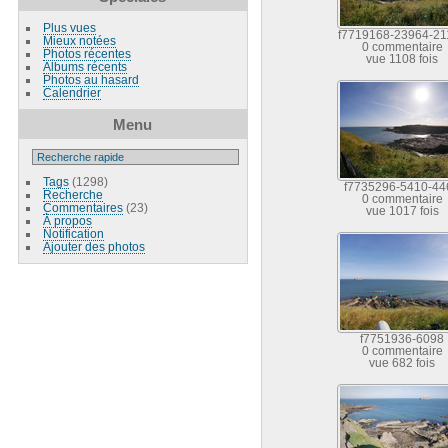
Plus vues
f7719168-23964-21
Mieux notées
0 commentaire
Photos récentes
vue 1108 fois
Albums récents
Photos au hasard
Calendrier
Menu
Tags
(1298)
f7735296-5410-44
Recherche
0 commentaire
Commentaires
(23)
vue 1017 fois
À propos
Notification
Ajouter des photos
f7751936-6098
0 commentaire
vue 682 fois