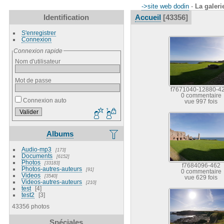
->site web dodin
-
La galeri
Identification
Accueil
43356
S'enregistrer
Connexion
Connexion rapide
Nom d'utilisateur
Mot de passe
f7671040-12880-4
0 commentaire
Connexion auto
vue 997 fois
Albums
Audio-mp3
173
Documents
6152
Photos
33183
f7684096-462
Photos-autres-auteurs
91
0 commentaire
Videos
3540
vue 629 fois
Videos-autres-auteurs
210
test
4
test2
3
43356 photos
Spéciales