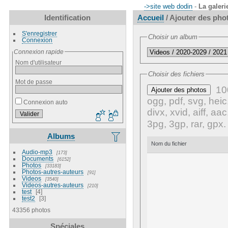
->site web dodin
-
La galeri
Identification
Accueil
/ Ajouter des pho
S'enregistrer
Choisir un album
Connexion
Connexion rapide
Nom d'utilisateur
Choisir des fichiers
Mot de passe
100
Ajouter des photos
ogg, pdf, svg, heic
Connexion auto
divx, xvid, aiff, aa
3pg, 3gp, rar, gpx
Albums
Nom du fichier
Audio-mp3
173
Documents
6152
Photos
33183
Photos-autres-auteurs
91
Videos
3540
Videos-autres-auteurs
210
test
4
test2
3
43356 photos
Spéciales