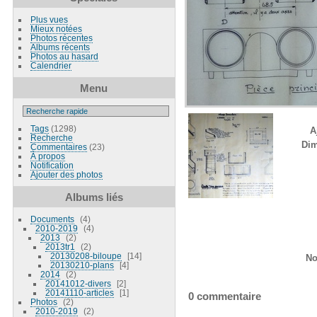
Plus vues
Mieux notées
Photos récentes
Albums récents
Photos au hasard
Calendrier
Menu
Tags
(1298)
A
Recherche
Dim
Commentaires
(23)
À propos
Notification
Ajouter des photos
Albums liés
Documents
4
2010-2019
4
2013
2
2013tr1
2
20130208-biloupe
14
No
20130210-plans
4
2014
2
20141012-divers
2
20141110-articles
1
0 commentaire
Photos
2
2010-2019
2