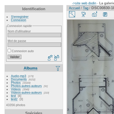
->site web dodin
-
La galeri
DSC00830-1
Accueil
/
Tag
/
Identification
S'enregistrer
Connexion
Connexion rapide
Nom d'utilisateur
Mot de passe
Connexion auto
Albums
Audio-mp3
173
Documents
6152
Photos
33183
Photos-autres-auteurs
91
Videos
3540
Videos-autres-auteurs
210
test
4
test2
3
43356 photos
Spéciales