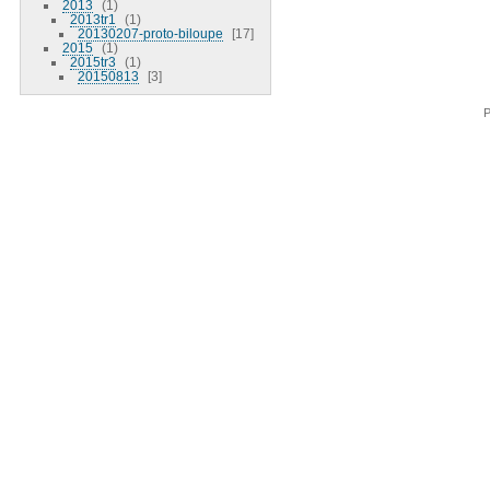
2013
1
2013tr1
1
20130207-proto-biloupe
17
2015
1
2015tr3
1
20150813
3
P