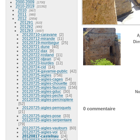
2000-2009
1700
2010-2019
21392
2010
967
2011
980
2012
2954
2012tr1
610
2012tr2
490
2012tr3
1697
20120710-caravane
2
A
20120712-mirande
11
Dim
20120719-montsegur
25
20120721-dune
40
20120722-dax
9
20120722-rostand
11
20120722-stjean
74
20120723-lourdes
12
20120724-cid
14
20120724-gavarnie-public
42
20120725-aigles
756
20120725-aigles-cages
54
20120725-aigles-chouette
30
20120725-aigles-faucons
156
20120725-aigles-gduc
30
No
20120725-aigles-peche
14
20120725-aigles-percnoptere
52
20120725-aigles-perroquets
0 commentaire
21
20120725-aigles-pose
33
20120725-aigles-serpentaire
79
20120725-aigles-vautours
60
20120725-aigles-vol
21
20120817-castelnau
24