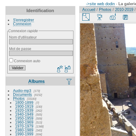
->site web dodin
-
La galeri
Accueil
/
Photos
/
2010-2019
Identification
S'enregistrer
Connexion
Connexion rapide
Nom d'utilisateur
Mot de passe
Connexion auto
Albums
Audio-mp3
173
Documents
6152
Photos
33183
1800-1899
7
1900-1919
230
1920-1939
262
1940-1949
505
1950-1959
509
1960-1969
513
1970-1979
1348
1980-1989
343
1990-1999
694