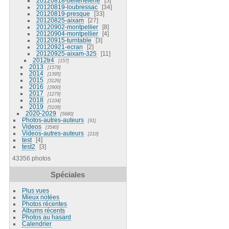
20120818-bellehelene
5
20120819-loubressac
34
20120819-presque
33
20120825-aixam
27
20120902-montpellier
8
20120904-montpellier
4
20120915-turntable
3
20120921-ecran
2
20120925-aixam-325
11
2012tr4
157
2013
1578
2014
1395
2015
3126
2016
2900
2017
1279
2018
1104
2019
5109
2020-2029
5680
Photos-autres-auteurs
91
Videos
3540
Videos-autres-auteurs
210
test
4
test2
3
43356 photos
Spéciales
Plus vues
Mieux notées
Photos récentes
Albums récents
Photos au hasard
Calendrier