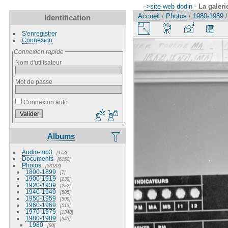
->site web dodin
-
La galeri
Accueil
/
Photos
/
1980-1989
Identification
S'enregistrer
Connexion
Connexion rapide
Nom d'utilisateur
Mot de passe
Connexion auto
Albums
Audio-mp3
173
Documents
6152
Photos
33183
1800-1899
7
1900-1919
230
1920-1939
262
1940-1949
505
1950-1959
509
1960-1969
513
1970-1979
1348
1980-1989
343
1980
80