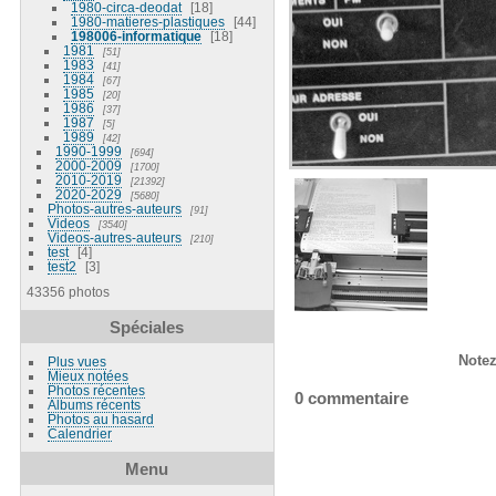
1980-circa-deodat
18
1980-matieres-plastiques
44
198006-informatique
18
1981
51
1983
41
1984
67
1985
20
1986
37
1987
5
1989
42
1990-1999
694
2000-2009
1700
2010-2019
21392
2020-2029
5680
Photos-autres-auteurs
91
Videos
3540
Videos-autres-auteurs
210
test
4
test2
3
43356 photos
Spéciales
Notez
Plus vues
Mieux notées
Photos récentes
0 commentaire
Albums récents
Photos au hasard
Calendrier
Menu