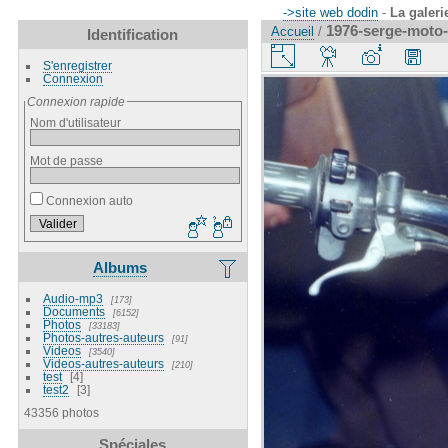
->site web dodin
-
La galeri
1976-serge-moto-
Accueil
/
Identification
S'enregistrer
Connexion
Connexion rapide
Nom d'utilisateur
Mot de passe
Connexion auto
Albums
Audio-mp3
173
Documents
6152
Photos
33183
Photos-autres-auteurs
91
Videos
3540
Videos-autres-auteurs
210
test
4
test2
3
43356 photos
Spéciales