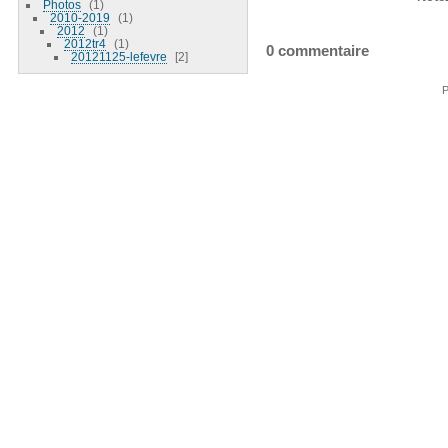
Photos
1
2010-2019
1
2012
1
2012tr4
1
0 commentaire
20121125-lefevre
2
P