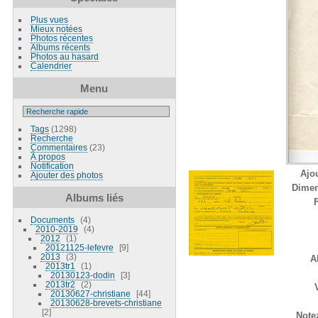
Plus vues
Mieux notées
Photos récentes
Albums récents
Photos au hasard
Calendrier
Menu
Tags
(1298)
Recherche
Commentaires
(23)
À propos
Notification
Ajou
Ajouter des photos
Dimen
Albums liés
F
Documents
4
2010-2019
4
2012
1
20121125-lefevre
9
2013
3
A
2013tr1
1
20130123-dodin
3
2013tr2
2
20130627-christiane
44
20130628-brevets-christiane
2
Notez