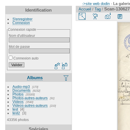
->site web dodin
-
La galeri
Scan-130627
Accueil
/
Tag
/
Identification
S'enregistrer
Connexion
Connexion rapide
Nom d'utilisateur
Mot de passe
Connexion auto
Albums
Audio-mp3
173
Documents
6152
Photos
33183
Photos-autres-auteurs
91
Videos
3540
Videos-autres-auteurs
210
test
4
test2
3
43356 photos
Spéciales