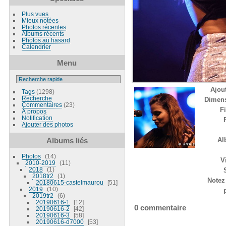
Plus vues
Mieux notées
Photos récentes
Albums récents
Photos au hasard
Calendrier
Menu
Ajout
Tags
(1298)
Recherche
Dimen
Commentaires
(23)
Fi
À propos
Notification
Ajouter des photos
Albums liés
Al
Photos
14
V
2010-2019
11
2018
1
2018tr2
1
Notez 
20180615-castelmaurou
51
2019
10
2019tr2
6
20190616-1
12
0 commentaire
20190616-2
42
20190616-3
58
20190616-d7000
53