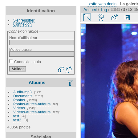
->site web dodin
-
La galeri
118173712 1
Accueil
/
Tag
/
Identification
S'enregistrer
Connexion
Connexion rapide
Nom d'utilisateur
Mot de passe
Connexion auto
Albums
Audio-mp3
173
Documents
6152
Photos
33183
Photos-autres-auteurs
91
Videos
3540
Videos-autres-auteurs
210
test
4
test2
3
43356 photos
Spéciales