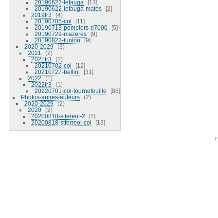
20190622-lefauga
13
20190622-lefauga-matos
2
2019tr3
4
20190705-col
11
20190713-pompiers-d7000
5
20190729-mazeres
9
20190823-lunion
9
2020-2029
3
2021
2
2021tr3
2
20210702-col
12
20210727-bellini
31
2022
1
2022tr3
1
20220701-col-tournefeuille
88
Photos-autres-auteurs
2
2020-2029
2
2020
2
20200818-stfereol-2
2
20200818-stferreol-col
13
P