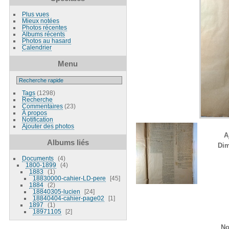
Plus vues
Mieux notées
Photos récentes
Albums récents
Photos au hasard
Calendrier
Menu
Tags
(1298)
Recherche
Commentaires
(23)
À propos
Notification
Ajouter des photos
A
Albums liés
Dim
Documents
4
1800-1899
4
1883
1
18830000-cahier-LD-pere
45
1884
2
18840305-lucien
24
18840404-cahier-page02
1
1897
1
18971105
2
No