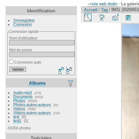
->site web dodin
-
La galeri
IMG 2020051
Accueil
/
Tag
/
Identification
S'enregistrer
Connexion
Connexion rapide
Nom d'utilisateur
Mot de passe
Connexion auto
Albums
Audio-mp3
173
Documents
6152
Photos
33183
Photos-autres-auteurs
91
Videos
3540
Videos-autres-auteurs
210
test
4
test2
3
43356 photos
Spéciales