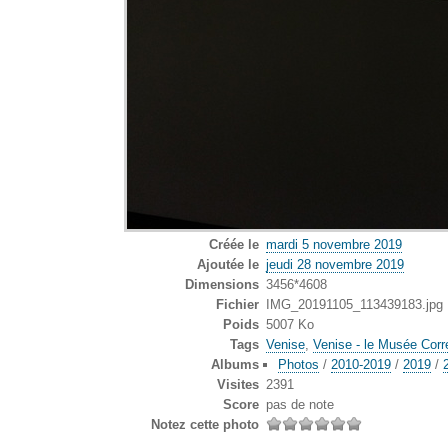
Créée le
mardi 5 novembre 2019
Ajoutée le
jeudi 28 novembre 2019
Dimensions
3456*4608
Fichier
IMG_20191105_113439183.jpg
Poids
5007 Ko
Tags
Venise
,
Venise - le Musée Corr
Albums
Photos
/
2010-2019
/
2019
/
Visites
2391
Score
pas de note
Notez cette photo