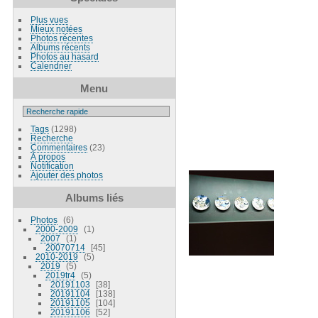
Plus vues
Mieux notées
Photos récentes
Albums récents
Photos au hasard
Calendrier
Menu
Tags
(1298)
Recherche
Commentaires
(23)
À propos
Notification
Ajouter des photos
Albums liés
Photos
6
2000-2009
1
2007
1
20070714
45
2010-2019
5
2019
5
2019tr4
5
20191103
38
20191104
138
20191105
104
20191106
52