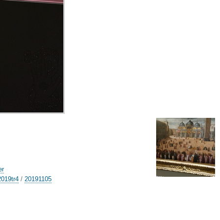
er
2019tr4
/
20191105