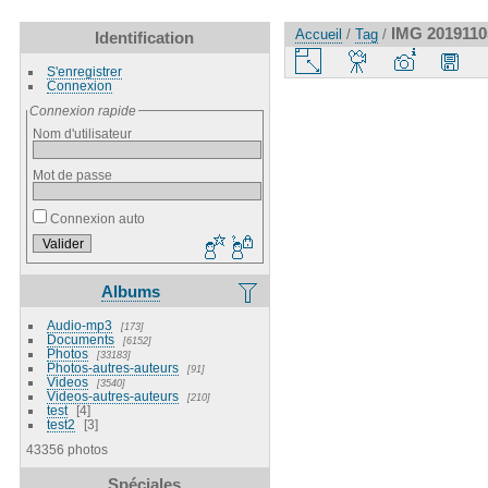
IMG 2019110
Accueil
/
Tag
/
Identification
S'enregistrer
Connexion
Connexion rapide
Nom d'utilisateur
Mot de passe
Connexion auto
Albums
Audio-mp3
173
Documents
6152
Photos
33183
Photos-autres-auteurs
91
Videos
3540
Videos-autres-auteurs
210
test
4
test2
3
43356 photos
Spéciales