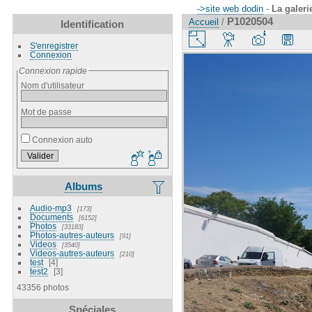
->site web dodin
-
La galeri
P1020504
Accueil
/
Identification
S'enregistrer
Connexion
Connexion rapide
Nom d'utilisateur
Mot de passe
Connexion auto
Albums
Audio-mp3
173
Documents
6152
Photos
33183
Photos-autres-auteurs
91
Videos
3540
Videos-autres-auteurs
210
test
4
test2
3
43356 photos
Spéciales