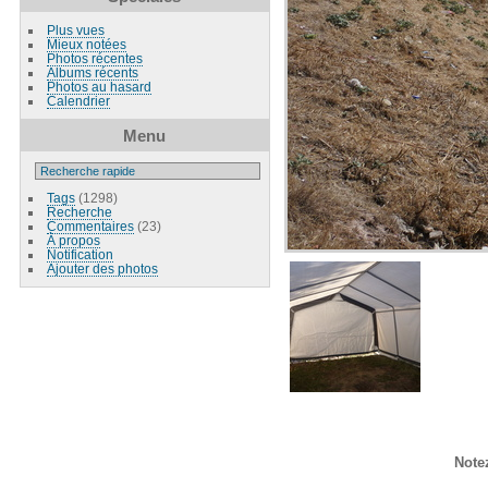
Plus vues
Mieux notées
Photos récentes
Albums récents
Photos au hasard
Calendrier
Menu
Tags
(1298)
Recherche
Commentaires
(23)
À propos
Notification
Ajouter des photos
Note