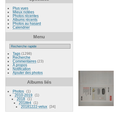
Plus vues
Mieux notées
Photos récentes
Albums récents
Photos au hasard
Calendrier
Menu
Tags
(1298)
Recherche
Commentaires
(23)
À propos
Notification
Ajouter des photos
Albums liés
Photos
1
2010-2019
1
2018
1
2018tr4
1
20181222-velux
34