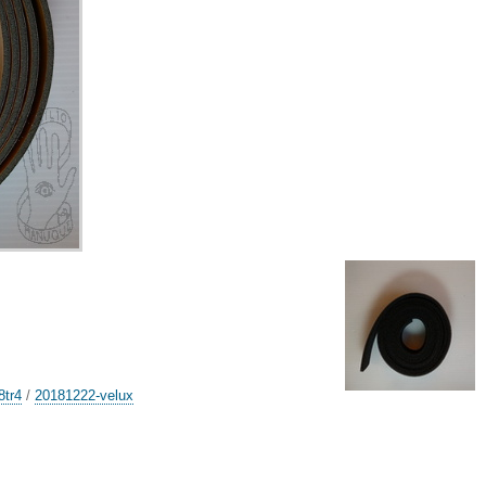
8tr4
/
20181222-velux