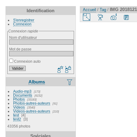
IMG 2018121
Accueil
/
Tag
/
Identification
S'enregistrer
Connexion
Connexion rapide
Nom d'utilisateur
Mot de passe
Connexion auto
Albums
Audio-mp3
173
Documents
6152
Photos
33183
Photos-autres-auteurs
91
Videos
3540
Videos-autres-auteurs
210
test
4
test2
3
43356 photos
Spéciales