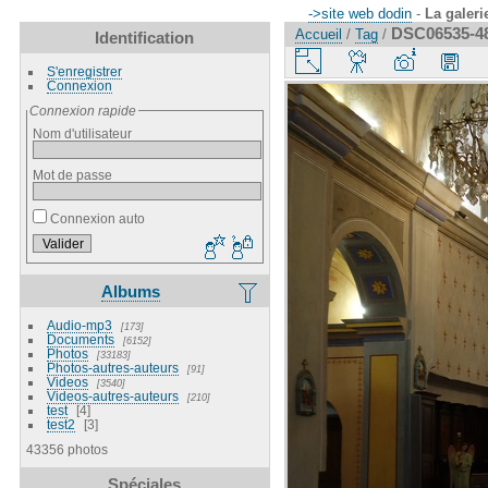
->site web dodin
-
La galeri
DSC06535-4
Accueil
/
Tag
/
Identification
S'enregistrer
Connexion
Connexion rapide
Nom d'utilisateur
Mot de passe
Connexion auto
Albums
Audio-mp3
173
Documents
6152
Photos
33183
Photos-autres-auteurs
91
Videos
3540
Videos-autres-auteurs
210
test
4
test2
3
43356 photos
Spéciales