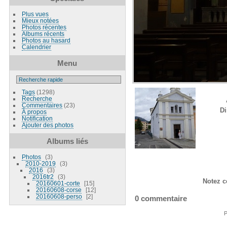
Plus vues
Mieux notées
Photos récentes
Albums récents
Photos au hasard
Calendrier
Menu
Tags
(1298)
Recherche
Commentaires
(23)
D
À propos
Notification
Ajouter des photos
Albums liés
Photos
3
2010-2019
3
2016
3
2016tr2
3
Notez c
20160601-corte
15
20160608-corse
12
20160608-perso
2
0 commentaire
P