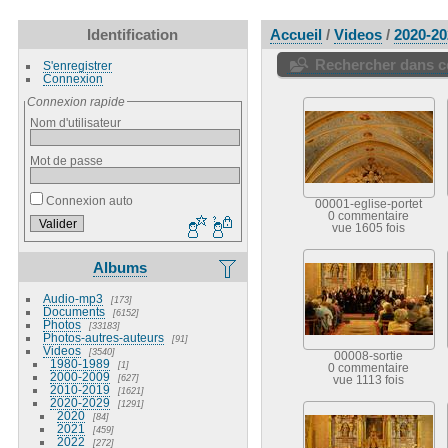
Identification
Accueil
/
Videos
/
2020-20
Rechercher dans ce
S'enregistrer
Connexion
Connexion rapide
Nom d'utilisateur
Mot de passe
Connexion auto
00001-eglise-portet
0 commentaire
vue 1605 fois
Albums
Audio-mp3
173
Documents
6152
Photos
33183
Photos-autres-auteurs
91
Videos
3540
00008-sortie
1980-1989
1
0 commentaire
2000-2009
627
vue 1113 fois
2010-2019
1621
2020-2029
1291
2020
84
2021
459
2022
272