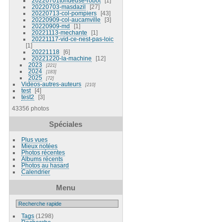
20220701tondeuse-robot
1
20220703-masdazil
27
20220713-col-pompiers
43
20220909-col-aucamville
3
20220909-md
1
20221113-mechante
1
20221117-vid-ce-nest-pas-loic
1
20221118
6
20221220-la-machine
12
2023
221
2024
183
2025
72
Videos-autres-auteurs
210
test
4
test2
3
43356 photos
Spéciales
Plus vues
Mieux notées
Photos récentes
Albums récents
Photos au hasard
Calendrier
Menu
Tags
(1298)