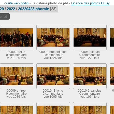
->site web dodin
-
La galerie photo de jdd
-
Licence des photos CCBy
29
/
2022
/
20220423-chorale
28
 lot
00002-defile
00003-presentation
00004-alleluia
0 commentaire
0 commentaire
0 commentaire
vue 1330 fois
vue 1326 fois
vue 1279 fois
00009-entree
00010--1-kyrie
00010-2-sanctus
0
0 commentaire
0 commentaire
0 commentaire
vue 1086 fois
vue 1005 fois
vue 1064 fois