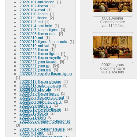
20220101-md-flocon
1
20220102-flocon
2
20220104-chat
1
20220110-flocon
1
20220111-flocon
2
00013-sortie
20220113-md
1
0 commentaire
20220114-ami-froid
1
vue 1142 fois
20220117-flocon-tigrou
3
20220205-flocon-nala
2
20220210-md
1
20220210-tigrou-flocon-nala
1
20220219-md-val
6
20220223-flocon
1
20220224-flocon-tigrou
1
20220226-flocon-voyelle
2
20220227-ybm-facade
9
00021-agnus
20220227-ybm-gp
34
0 commentaire
20220227-ybm-md
3
vue 1024 fois
20220323-voyelle-flocon-tigrou
1
20220417-flocon-glycine
2
20220418-nala-tapocam
1
20220423-chorale
28
20220430-flocon-tigrou
1
20220507-flocon-nala-mal
1
20220507-md-magiciens
2
20220508-md-rally
2
20220510-voyelle-flocon
1
20220513-flocon
2
20220521-seilh
6
20220602-chiara-md-thoronet
3
20220701-col-tournefeuille
44
20220701-g80
11