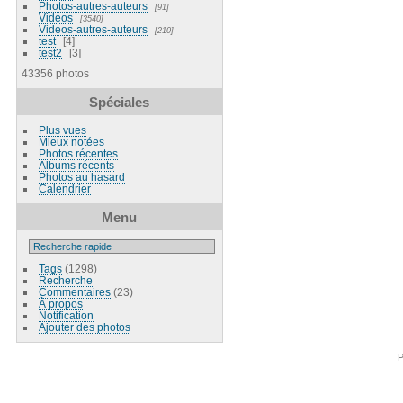
Photos-autres-auteurs
91
Videos
3540
Videos-autres-auteurs
210
test
4
test2
3
43356 photos
Spéciales
Plus vues
Mieux notées
Photos récentes
Albums récents
Photos au hasard
Calendrier
Menu
Tags
(1298)
Recherche
Commentaires
(23)
À propos
Notification
Ajouter des photos
P