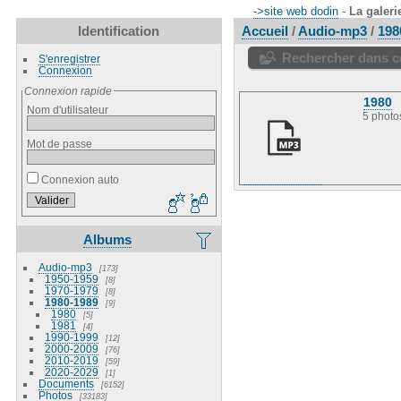
->site web dodin
-
La galeri
Identification
Accueil
/
Audio-mp3
/
198
Rechercher dans ce
S'enregistrer
Connexion
Connexion rapide
1980
Nom d'utilisateur
5 photo
Mot de passe
Connexion auto
Albums
Audio-mp3
173
1950-1959
8
1970-1979
8
1980-1989
9
1980
5
1981
4
1990-1999
12
2000-2009
76
2010-2019
59
2020-2029
1
Documents
6152
Photos
33183