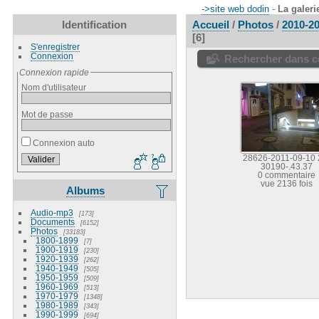
->site web dodin
-
La galeri
Identification
Accueil
/
Photos
/
2010-2
6
S'enregistrer
Connexion
Rechercher dans ce
Connexion rapide
Nom d'utilisateur
Mot de passe
Connexion auto
28626-2011-09-10 
30190-.43.37
0 commentaire
vue 2136 fois
Albums
Audio-mp3
173
Documents
6152
Photos
33183
1800-1899
7
1900-1919
230
1920-1939
262
1940-1949
505
1950-1959
509
1960-1969
513
1970-1979
1348
1980-1989
343
1990-1999
694