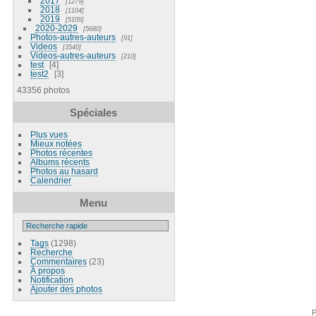
2017
1279
2018
1104
2019
5109
2020-2029
5680
Photos-autres-auteurs
91
Videos
3540
Videos-autres-auteurs
210
test
4
test2
3
43356 photos
Spéciales
Plus vues
Mieux notées
Photos récentes
Albums récents
Photos au hasard
Calendrier
Menu
Tags
(1298)
Recherche
Commentaires
(23)
À propos
Notification
Ajouter des photos
P