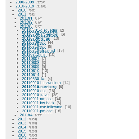
2000-2009
1700
2010-2019
21392
2010
967
2011
980
2011tr1
144
2011tr2
146
2011tr3
277
20110701-disquedur
2
20110709-arc-en-ciel
6
20110709-ferrari
13
20110709-jgp
44
20110710-jgp
8
20110710-stras-md
19
20110712-rmll
10
20110807
7
20110808
3
20110809
5
20110810
13
20110814
1
20110830-fiat
4
20110910-bestwestern
14
20110910-nurnberg
6
20110910-osc
16
20110910-travel
38
20110911-am-osc
34
20110911-bw-back
6
20110911-osc-followme
10
20110911-pm-osc
18
2011tr4
413
2012
2954
2013
1578
2014
1395
2015
3126
2016
2900