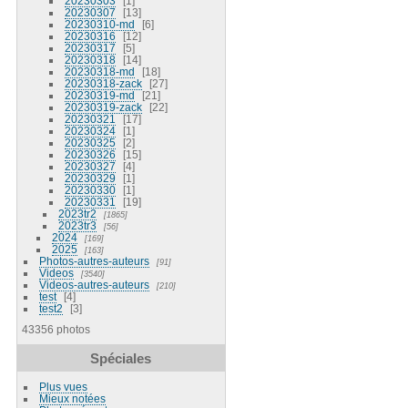
20230303
1
20230307
13
20230310-md
6
20230316
12
20230317
5
20230318
14
20230318-md
18
20230318-zack
27
20230319-md
21
20230319-zack
22
20230321
17
20230324
1
20230325
2
20230326
15
20230327
4
20230329
1
20230330
1
20230331
19
2023tr2
1865
2023tr3
56
2024
169
2025
163
Photos-autres-auteurs
91
Videos
3540
Videos-autres-auteurs
210
test
4
test2
3
43356 photos
Spéciales
Plus vues
Mieux notées