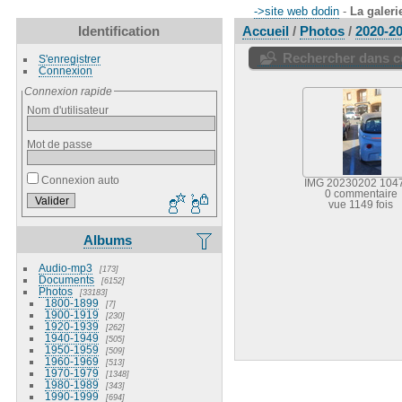
->site web dodin
-
La galeri
Identification
Accueil
/
Photos
/
2020-2
Rechercher dans ce
S'enregistrer
Connexion
Connexion rapide
Nom d'utilisateur
Mot de passe
Connexion auto
IMG 20230202 104
0 commentaire
vue 1149 fois
Albums
Audio-mp3
173
Documents
6152
Photos
33183
1800-1899
7
1900-1919
230
1920-1939
262
1940-1949
505
1950-1959
509
1960-1969
513
1970-1979
1348
1980-1989
343
1990-1999
694